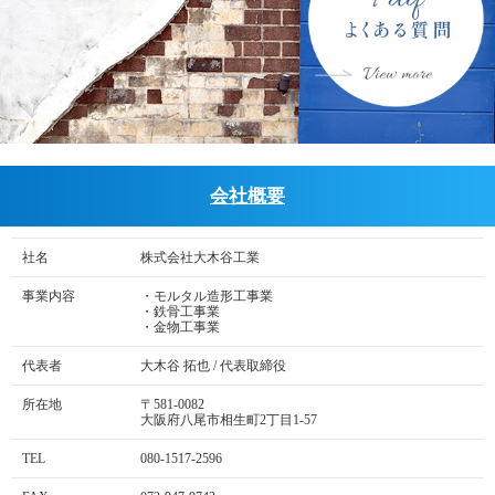
会社概要
社名
株式会社大木谷工業
事業内容
・モルタル造形工事業
・鉄骨工事業
・金物工事業
代表者
大木谷 拓也 / 代表取締役
所在地
〒581-0082
大阪府八尾市相生町2丁目1-57
TEL
080-1517-2596